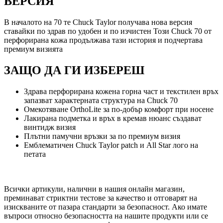
ВЕРСИЯ
В началото на 70 те Chuck Taylor получава нова версия
ставайки по здрав по удобен и по изчистен Този Chuck 70 от
перфорирана кожа продължава тази история и подчертава
премиум визията
ЗАЩО ДА ГИ ИЗБЕРЕШ
Здрава перфорирана кожена горна част и текстилен връх
запазват характерната структура на Chuck 70
Омекотяване OrthoLite за по-добър комфорт при носене
Лакирана подметка и връх в кремав нюанс създават
винтидж визия
Плътни памучни връзки за по премиум визия
Емблематичен Chuck Taylor patch и All Star лого на
петата
Всички артикули, налични в нашия онлайн магазин,
преминават стриктни тестове за качество и отговарят на
изискваните от пазара стандарти за безопасност. Ако имате
въпроси относно безопасността на нашите продукти или се