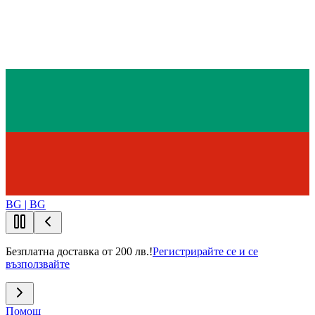
BG | BG
Безплатна доставка от 200 лв.!
Регистрирайте се и се
възползвайте
Помощ