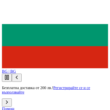
BG | BG
Безплатна доставка от 200 лв.!
Регистрирайте се и се
възползвайте
Помощ