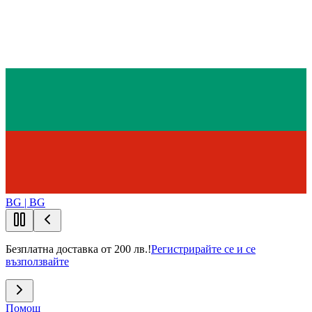
BG | BG
Безплатна доставка от 200 лв.!
Регистрирайте се и се
възползвайте
Помощ