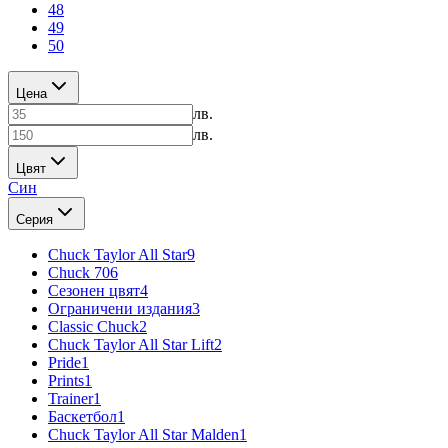
48
49
50
Цена
лв.
лв.
Цвят
Син
Серия
Chuck Taylor All Star
9
Chuck 70
6
Сезонен цвят
4
Ограничени издания
3
Classic Chuck
2
Chuck Taylor All Star Lift
2
Pride
1
Prints
1
Trainer
1
Баскетбол
1
Chuck Taylor All Star Malden
1