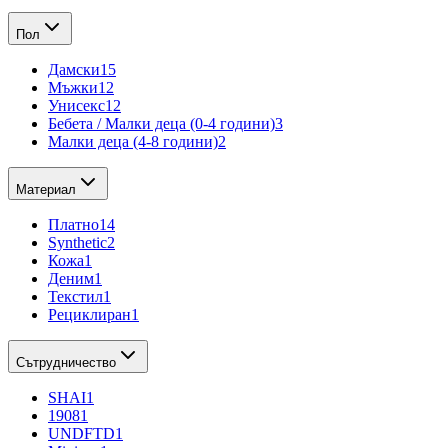
Пол
Дамски
15
Мъжки
12
Унисекс
12
Бебета / Малки деца (0-4 години)
3
Малки деца (4-8 години)
2
Материал
Платно
14
Synthetic
2
Кожа
1
Деним
1
Текстил
1
Рециклиран
1
Сътрудничество
SHAI
1
1908
1
UNDFTD
1