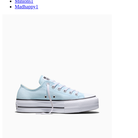
Minions
1
Madhappy
1