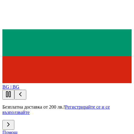
BG | BG
Безплатна доставка от 200 лв.!
Регистрирайте се и се
възползвайте
Помощ