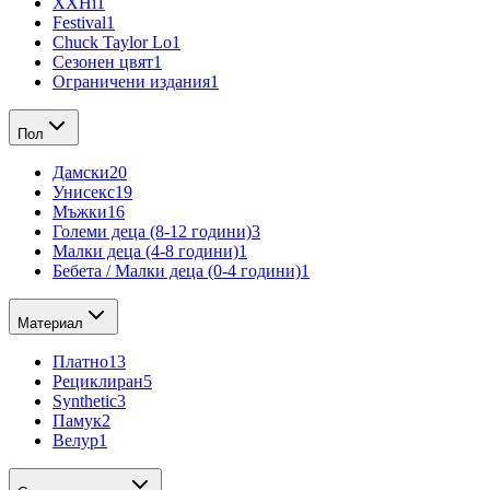
XXHi
1
Festival
1
Chuck Taylor Lo
1
Сезонен цвят
1
Ограничени издания
1
Пол
Дамски
20
Унисекс
19
Мъжки
16
Големи деца (8-12 години)
3
Малки деца (4-8 години)
1
Бебета / Малки деца (0-4 години)
1
Материал
Платно
13
Рециклиран
5
Synthetic
3
Памук
2
Велур
1