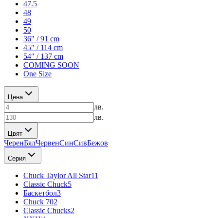
47.5
48
49
50
36" / 91 cm
45" / 114 cm
54" / 137 cm
COMING SOON
One Size
Цена
лв.
лв.
Цвят
Черен
Бял
Червен
Син
Сив
Бежов
Серия
Chuck Taylor All Star
11
Classic Chuck
5
Баскетбол
3
Chuck 70
2
Classic Chucks
2