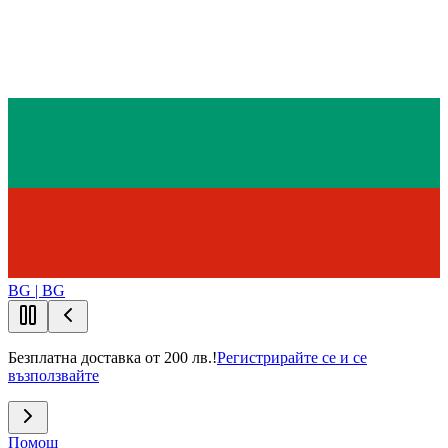
BG | BG
Безплатна доставка от 200 лв.!
Регистрирайте се и се
възползвайте
Помощ