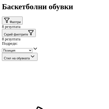
Баскетболни обувки
Филтри
8
резултата
Скрий филтрите
8
резултата
Подреди:
Стил на обувката