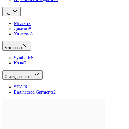
Пол
Мъжки
8
Дамски
8
Унисекс
8
Материал
Synthetic
6
Кожа
2
Сътрудничество
SHAI
6
Engineered Garments
2