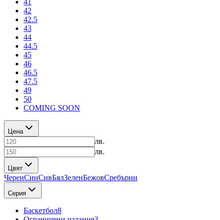
41
42
42.5
43
44
44.5
45
46
46.5
47.5
49
50
COMING SOON
Цена
лв.
лв.
Цвят
Черен
Син
Сив
Бял
Зелен
Бежов
Сребърни
Серия
Баскетбол
8
Ограничени издания
3