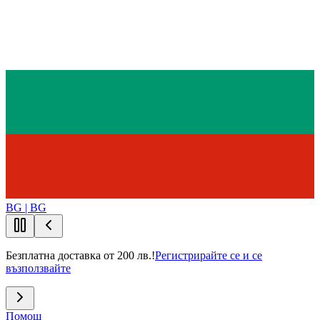
BG | BG
Безплатна доставка от 200 лв.!
Регистрирайте се и се
възползвайте
Помощ