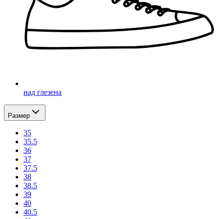
над глезена
Размер
35
35.5
36
37
37.5
38
38.5
39
40
40.5