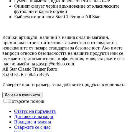
Гумена подметка, вдъхновена от стила на 70-те
Финият силует черпи вдъхновение от класическите
футболни и карате обувки
Емблематични лога Star Chevron и All Star
Всички артикули, налични в нашия онлайн магазин,
преминават стриктни тестове за качество и отговарят на
изискваните от пазара стандарти за безопасност. Ако имате
въпроси относно безопасността на нашите продукти или се
нуждаете от допълнителна информация, моля, свържете се с
нас по имейл на
gpsr.pl@orbico.com
.
All Star Classic Trainer Retro
35.00 EUR / 68.45 BGN
Изберете цвят и размер, за да добавите продукта в количката
Добави в количката
Потърсете помощ
Статус на поръчката
Доставка и разходи
Връщане и замяна
Свържете се с нас