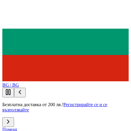
BG | BG
Безплатна доставка от 200 лв.!
Регистрирайте се и се
възползвайте
Помощ