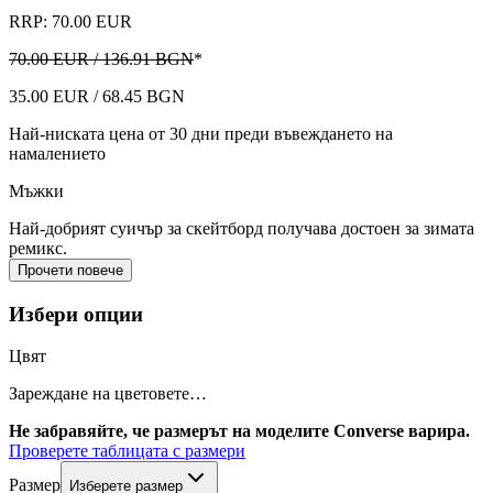
RRP: 70.00 EUR
70.00 EUR / 136.91 BGN
*
35.00 EUR / 68.45 BGN
Най-ниската цена от 30 дни преди въвеждането на
намалението
Мъжки
Най-добрият суичър за скейтборд получава достоен за зимата
ремикс.
Прочети повече
Избери опции
Цвят
Зареждане на цветовете…
Не забравяйте, че размерът на моделите Converse варира.
Проверете таблицата с размери
Размер
Изберете размер