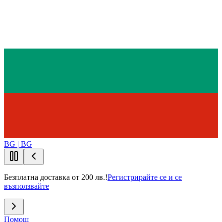
BG | BG
Безплатна доставка от 200 лв.!
Регистрирайте се и се
възползвайте
Помощ